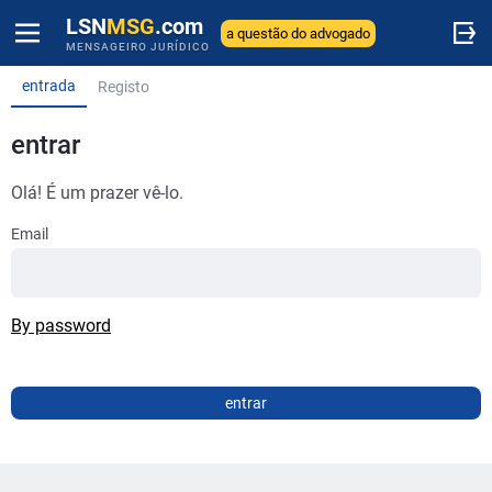
LSN
MSG
.com
a questão do advogado
MENSAGEIRO JURÍDICO
entrada
Registo
entrar
Olá! É um prazer vê-lo.
Email
By password