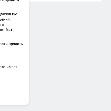
ии продать
едвижимое
щения,
 в
жет быть
ости продать
сти имеет