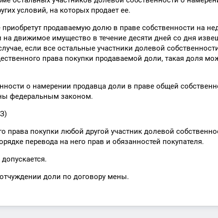
рме остальных участников долевой собственности о намерен
гих условий, на которых продает ее.
е приобретут продаваемую долю в праве собственности на н
и на движимое имущество в течение десяти дней со дня изве
случае, если все остальные участники долевой собственности
ественного права покупки продаваемой доли, такая доля мо
нности о намерении продавца доли в праве общей собственн
ены федеральным законом.
З)
о права покупки любой другой участник долевой собственно
орядке перевода на него прав и обязанностей покупателя.
 допускается.
 отчуждении доли по договору мены.