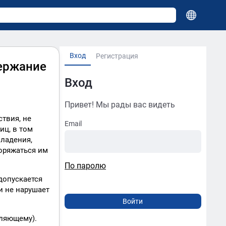
Вход
Регистрация
держание
Вход
Привет! Мы рады вас видеть
твия, не
Email
иц, в том
владения,
оряжаться им
По паролю
допускается
и не нарушает
вляющему).