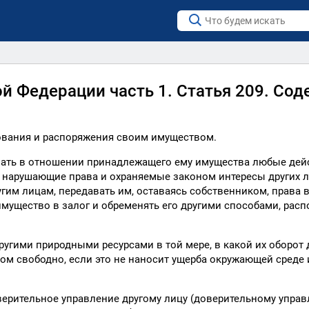
й Федерации часть 1. Статья 209. Со
зования и распоряжения своим имуществом.
шать в отношении принадлежащего ему имущества любые дейс
нарушающие права и охраняемые законом интересы других л
гим лицам, передавать им, оставаясь собственником, права 
мущество в залог и обременять его другими способами, расп
ругими природными ресурсами в той мере, в какой их оборот 
ком свободно, если это не наносит ущерба окружающей среде 
верительное управление другому лицу (доверительному упра