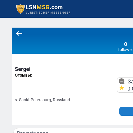
LSN
MSG
.com
JURISTISCHER MESSENGER
0
follower
Sergei
Отзывы:
За
0.
s. Sankt Petersburg, Russland