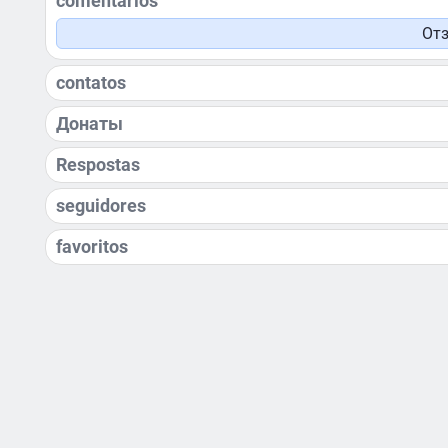
comentários
Отз
contatos
Донаты
Respostas
seguidores
favoritos