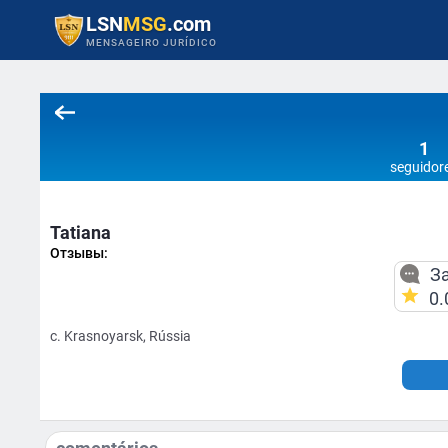
LSN
MSG
.com
MENSAGEIRO JURÍDICO
1
seguidor
Tatiana
Отзывы:
За
0.
c. Krasnoyarsk, Rússia