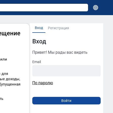
Вход
Регистрация
мещение
Вход
Привет! Мы рады вас видеть
 или
Email
и для
ные доходы,
По паролю
 (упущенная
ть